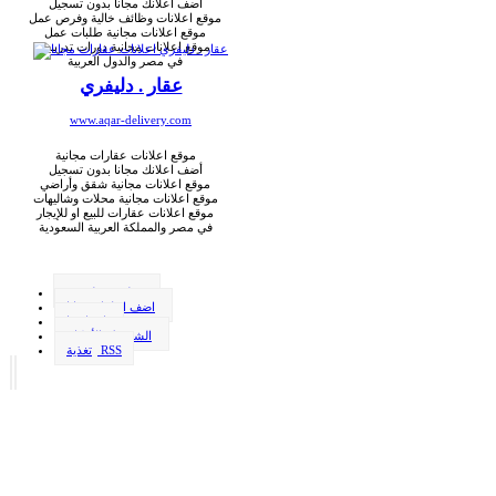
أضف اعلانك مجانا بدون تسجيل
موقع اعلانات وظائف خالية وفرص عمل
موقع اعلانات مجانية طلبات عمل
موقع اعلانات مجانية دورات تدريبية
في مصر والدول العربية
عقار . دليفري
www.aqar-delivery.com
موقع اعلانات عقارات مجانية
أضف اعلانك مجانا بدون تسجيل
موقع اعلانات مجانية شقق وأراضي
موقع اعلانات مجانية محلات وشاليهات
موقع اعلانات عقارات للبيع او للإيجار
في مصر والمملكة العربية السعودية
وظيفة . دليفري
اضف اعلانك مجانا
اتصل بنا
الشروط والأحكام
تغذية RSS