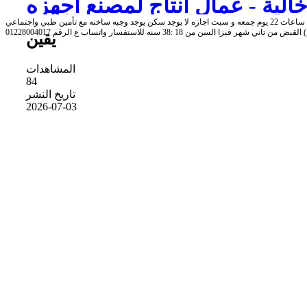
الية - عمال انتاج لمصنع اجهزه
مطلوب عمال في مصنع الاجهزه الكهربائيه بمنطقه العاشر من رمضان براتب 6700 جنيه عدد ساعات العمل 8 ساعات 22 يوم جمعه و سبت اجازه لا يوجد سكن يوجد وجبه ساخنه مع تأمين طبي واجتماعي
كهربائيه
السن من 18 :38 سنه للاستفسار واتساب ع الرقم 01228004017
يقين
المشاهدات
84
تاريخ النشر
2026-07-03