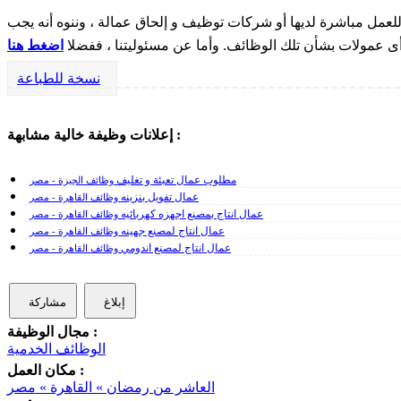
مل مباشرة لديها أو شركات توظيف و إلحاق عمالة ، وننوه أنه يجب
 أى عمولات بشأن تلك الوظائف. وأما عن مسئوليتنا ، ففضلا
اضغط هنا
نسخة للطباعة
إعلانات وظيفة خالية مشابهة :
مطلوب عمال تعبئة و تغليف
وظائف الجيزة - مصر
عمال تفويل بنزينه
وظائف القاهرة - مصر
عمال انتاج بمصنع اجهزه كهربائيه
وظائف القاهرة - مصر
عمال انتاج لمصنع جهينه
وظائف القاهرة - مصر
عمال انتاج لمصنع اندومي
وظائف القاهرة - مصر
إبلاغ
مشاركة
مجال الوظيفة :
الوظائف الخدمية
مكان العمل :
العاشر من رمضان » القاهرة » مصر