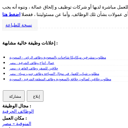
مل مباشرة لديها أو شركات توظيف و إلحاق عمالة ، وننوه أنه يجب
 أى عمولات بشأن تلك الوظائف. وأما عن مسئوليتنا ، ففضلا
اضغط هنا
نسخة للطباعة
إعلانات وظيفة خالية مشابهة :
مطلوب مشرفين ميكانيكا شاحنات بالسعودية
وظائف الرياض - السعودية
عمال انتاج
وظائف الشرقية - مصر
حلاقين للسفر
وظائف القاهرة - مصر
مطلوب شباب للعمل في مجال السياحة
وظائف جنوب سيناء - مصر
مطلوب حلاقين لصالون حلاقة بالسعودية
وظائف المنطقة الشرقية - السعودية
إبلاغ
مشاركة
مجال الوظيفة :
الوظائف الحرفية
مكان العمل :
المنوفية » مصر