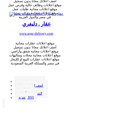
أضف اعلانك مجانا بدون تسجيل
موقع اعلانات وظائف خالية وفرص عمل
موقع اعلانات مجانية طلبات عمل
موقع اعلانات مجانية دورات تدريبية
في مصر والدول العربية
عقار . دليفري
www.aqar-delivery.com
موقع اعلانات عقارات مجانية
أضف اعلانك مجانا بدون تسجيل
موقع اعلانات مجانية شقق وأراضي
موقع اعلانات مجانية محلات وشاليهات
موقع اعلانات عقارات للبيع او للإيجار
في مصر والمملكة العربية السعودية
وظيفة . دليفري
اضف اعلانك مجانا
اتصل بنا
الشروط والأحكام
تغذية RSS