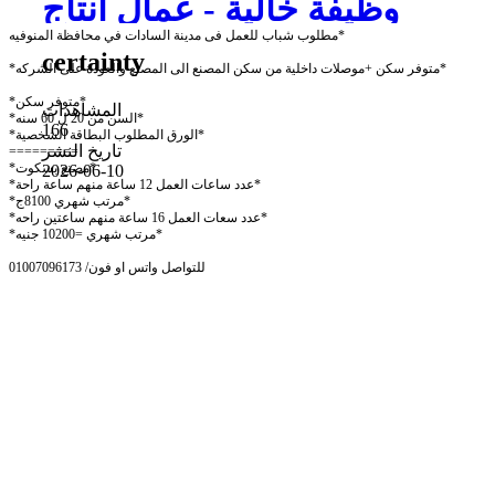
وظيفة خالية - عمال انتاج
مطلوب شباب للعمل فى مدينة السادات في محافظة المنوفيه*
certainty
*متوفر سكن +موصلات داخلية من سكن المصنع الى المصنع والعودة على الشركه*
*متوفر سكن*
المشاهدات
*السن من 20 ل 60 سنه*
166
*الورق المطلوب البطاقة الشخصية*
تاريخ النشر
=========
*مصنع بسكوت*
2026-06-10
*عدد ساعات العمل 12 ساعة منهم ساعة راحة*
*مرتب شهري 8100ج*
*عدد سعات العمل 16 ساعة منهم ساعتين راحه*
*مرتب شهري =10200 جنيه*
للتواصل واتس او فون/ 01007096173