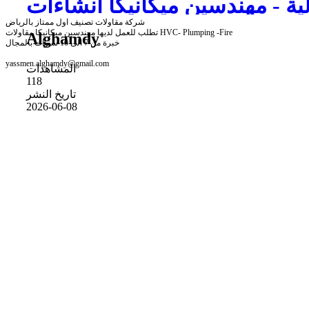
ية - مهندسين ميكانيكا انشاءات
شركة مقاولات تصنيف اول ممتاز بالرياض
للسعودية
تطلب للعمل لديها مهندسين ميكانيكا مقاولات HVC- Plumping -Fire
Alghamdy
خبرة من 7 الى 10 سنوات بالمجال
yassmen.alghamdy@gmail.com
المشاهدات
118
تاريخ النشر
2026-06-08