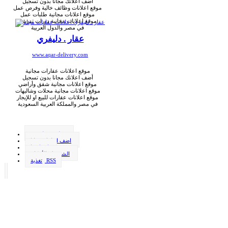
أضف اعلانك مجانا بدون تسجيل
موقع اعلانات وظائف خالية وفرص عمل
موقع اعلانات مجانية طلبات عمل
موقع اعلانات مجانية دورات تدريبية
في مصر والدول العربية
عقار . دليفري
www.aqar-delivery.com
موقع اعلانات عقارات مجانية
أضف اعلانك مجانا بدون تسجيل
موقع اعلانات مجانية شقق وأراضي
موقع اعلانات مجانية محلات وشاليهات
موقع اعلانات عقارات للبيع او للإيجار
في مصر والمملكة العربية السعودية
وظيفة . دليفري
اضف اعلانك مجانا
اتصل بنا
الشروط والأحكام
تغذية RSS