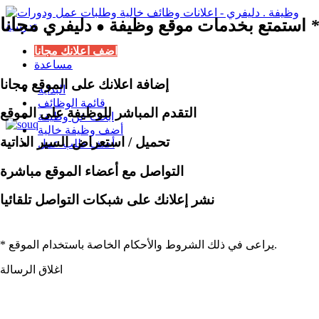
مجانا
*
استمتع بخدمات موقع وظيفة
دليفري
●
اضف اعلانك مجانا
مساعدة
إضافة اعلانك على الموقع مجانا
البداية
قائمة الوظائف
التقدم المباشر للوظيفة على الموقع
ابحث عن وظيفة
أضف وظيفة خالية
تحميل / استعراض السير الذاتية
أضف طلب عمل
التواصل مع أعضاء الموقع مباشرة
نشر إعلانك على شبكات التواصل تلقائيا
* يراعى في ذلك الشروط والأحكام الخاصة باستخدام الموقع.
اغلاق الرسالة