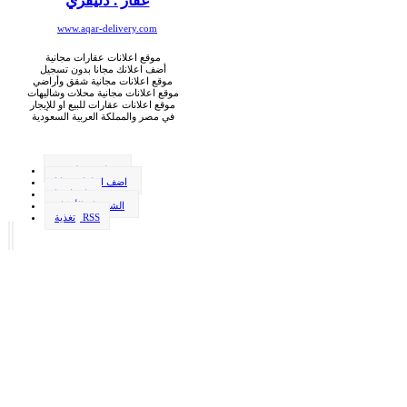
عقار . دليفري
www.aqar-delivery.com
موقع اعلانات عقارات مجانية
أضف اعلانك مجانا بدون تسجيل
موقع اعلانات مجانية شقق وأراضي
موقع اعلانات مجانية محلات وشاليهات
موقع اعلانات عقارات للبيع او للإيجار
في مصر والمملكة العربية السعودية
وظيفة . دليفري
اضف اعلانك مجانا
اتصل بنا
الشروط والأحكام
تغذية RSS