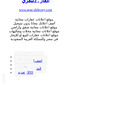
عقار . دليفري
www.aqar-delivery.com
موقع اعلانات عقارات مجانية
أضف اعلانك مجانا بدون تسجيل
موقع اعلانات مجانية شقق وأراضي
موقع اعلانات مجانية محلات وشاليهات
موقع اعلانات عقارات للبيع او للإيجار
في مصر والمملكة العربية السعودية
وظيفة . دليفري
اضف اعلانك مجانا
اتصل بنا
الشروط والأحكام
تغذية RSS