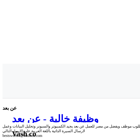
عن بعد
وظيفة خالية - عن بعد
لارسال السيرة الذاتية باللغة العربية على الايميل التالي
Vash co
bestsweets1@outlook.com