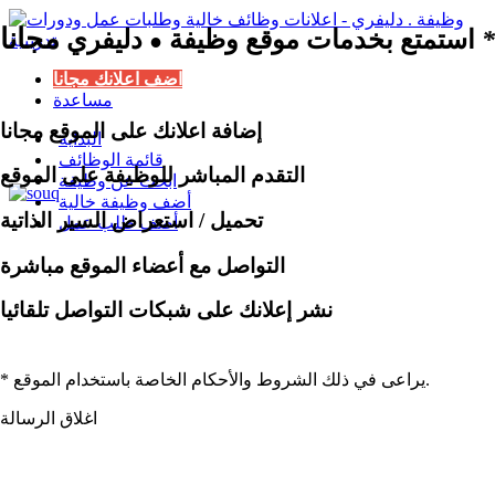
مجانا
*
استمتع بخدمات موقع وظيفة
دليفري
●
اضف اعلانك مجانا
مساعدة
إضافة اعلانك على الموقع مجانا
البداية
قائمة الوظائف
التقدم المباشر للوظيفة على الموقع
ابحث عن وظيفة
أضف وظيفة خالية
تحميل / استعراض السير الذاتية
أضف طلب عمل
التواصل مع أعضاء الموقع مباشرة
نشر إعلانك على شبكات التواصل تلقائيا
* يراعى في ذلك الشروط والأحكام الخاصة باستخدام الموقع.
اغلاق الرسالة