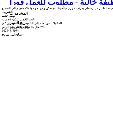
يفة خالية - مطلوب للعمل فورا
الشروط:
المشاهدات
ذكور فقط.
203
الحد الاقصى للسن ٣٥ سنة.
تاريخ النشر
المقابلات من الأحد إلى الخميس من ٧ ص إلى ٣ م.
2026-01-18
الاتصال هاتفيا فقط على هذا الرقم:
01224313034
استاذ/رامى سامح.