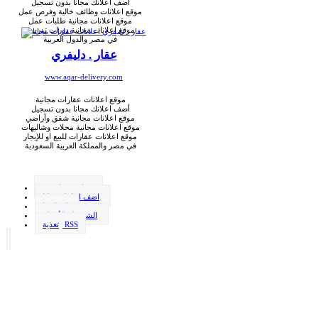
أضف اعلانك مجانا بدون تسجيل
موقع اعلانات وظائف خالية وفرص عمل
موقع اعلانات مجانية طلبات عمل
موقع اعلانات مجانية دورات تدريبية
في مصر والدول العربية
عقار . دليفري
www.aqar-delivery.com
موقع اعلانات عقارات مجانية
أضف اعلانك مجانا بدون تسجيل
موقع اعلانات مجانية شقق وأراضي
موقع اعلانات مجانية محلات وشاليهات
موقع اعلانات عقارات للبيع او للإيجار
في مصر والمملكة العربية السعودية
وظيفة . دليفري
اضف اعلانك مجانا
اتصل بنا
الشروط والأحكام
تغذية RSS