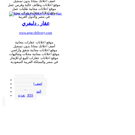
أضف اعلانك مجانا بدون تسجيل
موقع اعلانات وظائف خالية وفرص عمل
موقع اعلانات مجانية طلبات عمل
موقع اعلانات مجانية دورات تدريبية
في مصر والدول العربية
عقار . دليفري
www.aqar-delivery.com
موقع اعلانات عقارات مجانية
أضف اعلانك مجانا بدون تسجيل
موقع اعلانات مجانية شقق وأراضي
موقع اعلانات مجانية محلات وشاليهات
موقع اعلانات عقارات للبيع او للإيجار
في مصر والمملكة العربية السعودية
وظيفة . دليفري
اضف اعلانك مجانا
اتصل بنا
الشروط والأحكام
تغذية RSS