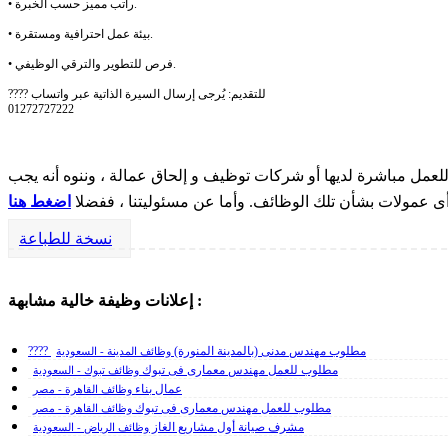
• راتب مميز حسب الخبرة.
• بيئة عمل احترافية ومستقرة.
• فرص للتطوير والترقي الوظيفي.
???? للتقديم: يُرجى إرسال السيرة الذاتية عبر واتساب
01272727222
مل مباشرة لديها أو شركات توظيف و إلحاق عمالة ، وننوه أنه يجب
 أى عمولات بشأن تلك الوظائف. وأما عن مسئوليتنا ، ففضلا
اضغط هنا
نسخة للطباعة
إعلانات وظيفة خالية مشابهة :
???? مطلوب مهندس مدنى (بالمدينة المنورة)
وظائف المدينة - السعودية
مطلوب للعمل مهندس معمارى فى تبوك
وظائف تبوك - السعودية
عمال بناء
وظائف القاهرة - مصر
مطلوب للعمل مهندس معمارى فى تبوك
وظائف القاهرة - مصر
مشرف صيانة أول مشاريع الغاز
وظائف الرياض - السعودية