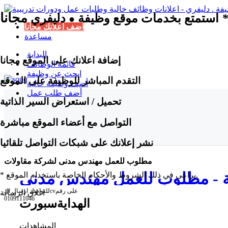
مجانا
*
استمتع بخدمات موقع وظيفة
دليفري
●
اضف اعلانك مجانا
مساعدة
البداية
إضافة اعلانك على الموقع مجانا
قائمة الوظائف
ابحث عن وظيفة
التقدم المباشر للوظيفة على الموقع
أضف وظيفة خالية
أضف طلب عمل
تحميل / استعراض السير الذاتية
التواصل مع أعضاء الموقع مباشرة
نشر إعلانك على شبكات التواصل تلقائيا
مطلوب للعمل مهندس مدنى لشركة مقاولات
ة - مطلوب للعمل مهندس مدنى
* يراعى في ذلك الشروط والأحكام الخاصة باستخدام الموقع.
للتواصل ارسال الcvعلى رقم
اغلاق الرسالة
لشركة مقاولات
0109111046
الهدايةسبورت
المشاهدات