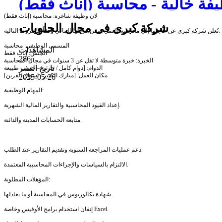
فة خالية - محاسبة (إناث فقط)
لان وظيفة شاغرة: محاسبة (إناث فقط)
شركة كبرى فى مجال الحلويات
تُعلن شركة كبرى عن حاجتها إلى محاسبة للعمل ضمن فريقها المالي وفقاً للشروط التالية:
المسمى الوظيفي: محاسبة
المشاهدات
الجنس: إناث فقط
286
الخبرة: خبرة متوسطة لا تقل عن 3 سنوات في مجال المحاسبة
تاريخ النشر
الدوام: [دوام كامل / جزئي – حسب طبيعة
مكان العمل: [مبارك الكبير / اسواق القرين]
2025-05-26
المهام الوظيفية:
إعداد القيود المحاسبية والتقارير المالية الشهرية.
متابعة الحسابات المدينة والدائنة.
دعم عمليات المراجعة السنوية وتقديم التقارير عند الطلب.
الالتزام بالسياسات والإجراءات المحاسبية المعتمدة.
المؤهلات المطلوبة:
شهادة بكالوريوس في المحاسبة أو ما يعادلها.
إتقان استخدام برامج الأوفيس وخاصة Excel.