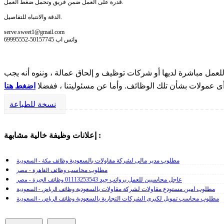
قدرة على العمل ضمن فريق وتحمل ضغط العمل.
الدقة والانتباه للتفاصيل.
serve.sweet1@gmail.com
69995552-50157745 واتس اب
مل مباشرة لديها أو شركات توظيف و إلحاق عمالة ، وننوه أنه يجب
 أى عمولات بشأن تلك الوظائف. وأما عن مسئوليتنا ، ففضلا
اضغط هنا
نسخة للطباعة
إعلانات وظيفة خالية مشابهة :
مطلوب مدير مالى لشركة مقاولات بالسعودية
وظائف مكة - السعودية
مطلوب محاسب
وظائف القاهرة - مصر
عاجل محاسبين للعمل برواتب جيد 01113253543
وظائف الجيزة - مصر
مطلوب امين مستودع مقاولات لشركة مقاولات بالسعودية
وظائف الرياض - السعودية
مطلوب محاسب تمويل لكبرى الشركات التجارية بالسعودية
وظائف الرياض - السعودية