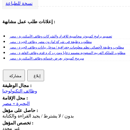
نسخة للطباعة
إعلانات طلب عمل مشابهة :
تصميم برامج كمبيوتر محاسبية للإفراد والشركات
وظائف الأسكندرية - مصر
مطلوب وظيفة في شركة امازون مصر
وظائف الجيزة - مصر
مطلوب وظيفة لأخصائي نظم معلومات جغرافية / مدخل بيانات
وظائف الجيزة - مصر
مطلوب للملكه العربيه السعوديه مصمم دعايا ومدرب كره قدم
وظائف القاهرة - مصر
مبرمج كمبيوتر يعرض خدماته
وظائف الأسكندرية - مصر
إبلاغ
مشاركة
مجال الوظيفة :
وظائف التكنولوجيا
محل الإقامة :
البحيرة » مصر
حاصل على مؤهل :
بدون / لا يشترط / يجيد القراءة والكتابة
تخصص المؤهل :
غير محدد