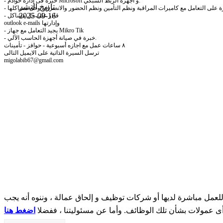
- خبرة فى إدارة خوادم Microsoft و أجهزة الربط الشبكي.
تاريخ النشر
2025-09-16
- قادر على حل مشاكل
outlook e-mails وإدارتها
- يجيد التعامل مع جهاز Mikro Tik
- خبرة في صيانة أجهزة الحاسب الآلي.
٨ ساعات عمل مع اجازه أسبوعية - حوافز - تأمينات
ترسل السيرة الذاتية على الايميل التالى
migolabib67@gmail.com
مل مباشرة لديها أو شركات توظيف و إلحاق عمالة ، وننوه أنه يجب
 أى عمولات بشأن تلك الوظائف. وأما عن مسئوليتنا ، ففضلا
اضغط هنا