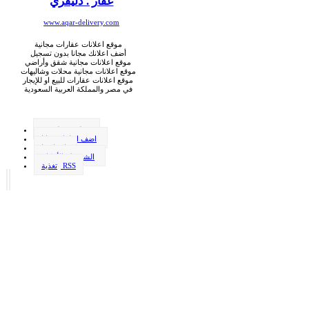
عقار . دليفري
www.aqar-delivery.com
موقع اعلانات عقارات مجانية
أضف اعلانك مجانا بدون تسجيل
موقع اعلانات مجانية شقق وأراضي
موقع اعلانات مجانية محلات وشاليهات
موقع اعلانات عقارات للبيع او للإيجار
في مصر والمملكة العربية السعودية
وظيفة . دليفري
اضف اعلانك مجانا
اتصل بنا
الشروط والأحكام
تغذية RSS