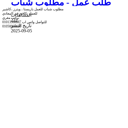
طلب عمل - مطلوب شباب
مطلوب شباب للعمل باريستا ، ويترز ،كاشير
،ويترز،كاشير للعمل في المعادي
للعمل بكافيه في المعادي
المشاهدات
براتب مغري
222
للتواصل واتس اب 01013368887
تاريخ النشر
01050065156
2025-09-05