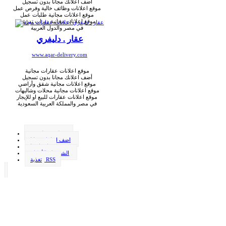
أضف اعلانك مجانا بدون تسجيل
موقع اعلانات وظائف خالية وفرص عمل
موقع اعلانات مجانية طلبات عمل
موقع اعلانات مجانية دورات تدريبية
في مصر والدول العربية
عقار . دليفري
www.aqar-delivery.com
موقع اعلانات عقارات مجانية
أضف اعلانك مجانا بدون تسجيل
موقع اعلانات مجانية شقق وأراضي
موقع اعلانات مجانية محلات وشاليهات
موقع اعلانات عقارات للبيع او للإيجار
في مصر والمملكة العربية السعودية
وظيفة . دليفري
اضف اعلانك مجانا
اتصل بنا
الشروط والأحكام
تغذية RSS