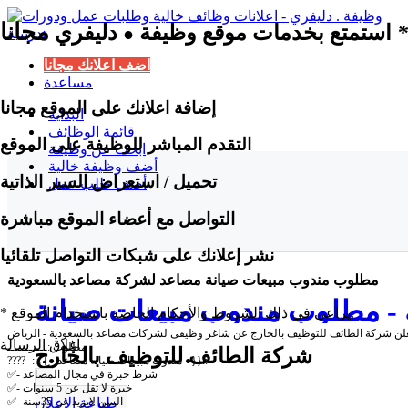
مجانا
*
استمتع بخدمات موقع وظيفة
دليفري
●
اضف اعلانك مجانا
مساعدة
إضافة اعلانك على الموقع مجانا
البداية
قائمة الوظائف
التقدم المباشر للوظيفة على الموقع
ابحث عن وظيفة
أضف وظيفة خالية
تحميل / استعراض السير الذاتية
أضف طلب عمل
التواصل مع أعضاء الموقع مباشرة
نشر إعلانك على شبكات التواصل تلقائيا
مطلوب مندوب مبيعات صيانة مصاعد لشركة مصاعد بالسعودية
 - مطلوب مندوب مبيعات صيانة
* يراعى في ذلك الشروط والأحكام الخاصة باستخدام الموقع.
صاعد لشركة مصاعد بالسعودية
اغلاق الرسالة
مطلوب :ـــــــــــ
شركة الطائف للتوظيف بالخارج
????- ::{{● مندوب مبيعات صيانه مصاعد ●}}::
✅- شرط خبرة في مجال المصاعد
✅- خبرة لا تقل عن 5 سنوات
✅- السن لايزيد عن 35سنة
طباعة الإعلان