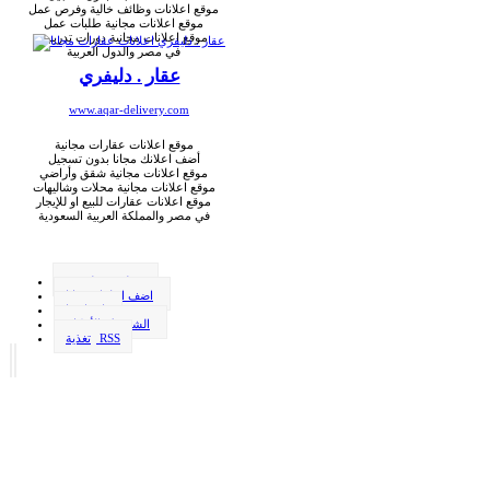
موقع اعلانات وظائف خالية وفرص عمل
موقع اعلانات مجانية طلبات عمل
موقع اعلانات مجانية دورات تدريبية
في مصر والدول العربية
عقار . دليفري
www.aqar-delivery.com
موقع اعلانات عقارات مجانية
أضف اعلانك مجانا بدون تسجيل
موقع اعلانات مجانية شقق وأراضي
موقع اعلانات مجانية محلات وشاليهات
موقع اعلانات عقارات للبيع او للإيجار
في مصر والمملكة العربية السعودية
وظيفة . دليفري
اضف اعلانك مجانا
اتصل بنا
الشروط والأحكام
تغذية RSS