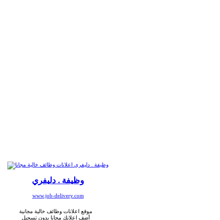
وظيفة . دليفري
www.job-delivery.com
موقع اعلانات وظائف خالية مجانية
أضف اعلانك مجانا بدون تسجيل