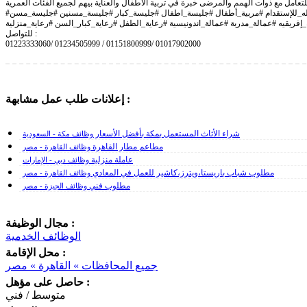
لتعامل مع ذوات الهمم والمرضى خبرة في تربية الاطفال والعناية بيهم لجميع الفئات العمرية
#مكتب_شغالات #مكتب_شغالات_بمصر #مكتب_شغالات_مكتب_خادمات #مكتب_خدم #مكتب_خدمات_العماله_للإستقدام #مربية_أطفال #جليسة_اطفال #جليسة_كبار #جليسة_مسنين #جليسة_مسن
_إفريقيه #عمالة_مدربة #عمالة_اندونيسية #رعاية_الطفل #رعاية_كبار_السن #رعاية_منزلية
للتواصل :
01223333060/ 01234505999 / 01151800999/ 01017902000
إعلانات طلب عمل مشابهة :
شراء الأثاث المستعمل بمكة بأفضل الأسعار
وظائف مكة - السعودية
مطاعم مطار القاهرة
وظائف القاهرة - مصر
عاملة منزلية
وظائف دبي - الإمارات
مطلوب شباب باريستا،ويترز،كاشير للعمل في المعادي
وظائف القاهرة - مصر
مطلوب فني
وظائف الجيزة - مصر
مجال الوظيفة :
الوظائف الخدمية
محل الإقامة :
جميع المحافظات » القاهرة » مصر
حاصل على مؤهل :
متوسط / فني