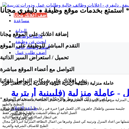
مجانا
*
استمتع بخدمات موقع وظيفة
دليفري
●
اضف اعلانك مجانا
مساعدة
البداية
إضافة اعلانك على الموقع مجانا
قائمة الوظائف
ابحث عن وظيفة
التقدم المباشر للوظيفة على الموقع
أضف وظيفة خالية
أضف طلب عمل
تحميل / استعراض السير الذاتية
التواصل مع أعضاء الموقع مباشرة
نشر إعلانك على شبكات التواصل تلقائيا
عاملة منزلية (فلبينية أريترية اثيوبية ومصرية يردن العمل فور
 عاملة منزلية (فلبينية أريترية
* يراعى في ذلك الشروط والأحكام الخاصة باستخدام الموقع.
اعمال المنزلية من مسح وكي وترتيب المنزل وغيرها من اعمال النظافة ايجادة تامة لجميع اعمال
اثيوبية ومصرية يردن العمل فور
المطبخ والطهو
طباعة الإعلان
جليسة مسنين واطفال جاهزون الان للعمل فورا خبرة في رعاية المسنين وتربية الاطفال
اغلاق الرسالة
العمل اقامة او بنظام الشيفت والعمل لدى الاسر فقط
تاريخ النشر
في انتظار اتصالاتكم على ارقامنا التالية:
2024-05-10
يشملها من اعداد المنزل وترتيبه كي غسل وغيرها من اعمال النظافة المنزلية خبرة في مجال
الطبخ للاصناف الشرقية والغربية