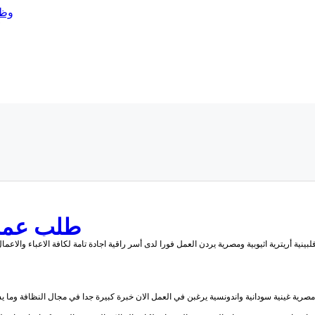
طلب عمل -
فلبينية أريترية اثيوبية ومصرية يردن العمل فورا لدى أسر راقية اجادة تامة لكافة الاعباء وال
مصرية غينية سودانية واندونسية يرغبن في العمل الان خبرة كبيرة جدا في مجال النظافة وما 